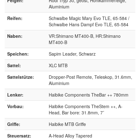
Felgen:
Rodi Tryp 30, geöst, Hohlkammerfelge,
Aluminium
Reifen:
Schwalbe Magic Mary Evo TLE, 65-584 /
Schwalbe Hans Dampf Evo TLE, 65-584
Naben:
VR:Shimano MT400-B, HR:Shimano
MT400-B
Speichen:
Sapim Leader, Schwarz
Sattel:
XLC MTB
Sattelstütze:
Dropper-Post Remote, Teleskop, 31.6mm,
Aluminium
Lenker:
Haibike Components TheBar ++ 780mm
Vorbau:
Haibike Components TheStem ++, A-
Head, Bar bore: 31.8mm, 7˚
Griffe:
Haibike MTB Griffe
Steuersatz:
A-Head Alloy Tapered