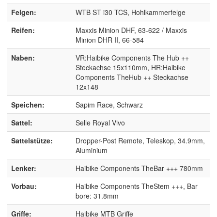
Felgen:
WTB ST i30 TCS, Hohlkammerfelge
Reifen:
Maxxis Minion DHF, 63-622 / Maxxis
Minion DHR II, 66-584
Naben:
VR:Haibike Components The Hub ++
Steckachse 15x110mm, HR:Haibike
Components TheHub ++ Steckachse
12x148
Speichen:
Sapim Race, Schwarz
Sattel:
Selle Royal Vivo
Sattelstütze:
Dropper-Post Remote, Teleskop, 34.9mm,
Aluminium
Lenker:
Haibike Components TheBar +++ 780mm
Vorbau:
Haibike Components TheStem +++, Bar
bore: 31.8mm
Griffe:
Haibike MTB Griffe