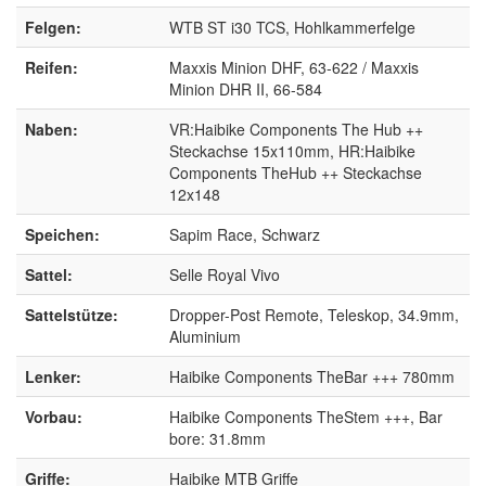
Felgen:
WTB ST i30 TCS, Hohlkammerfelge
Reifen:
Maxxis Minion DHF, 63-622 / Maxxis
Minion DHR II, 66-584
Naben:
VR:Haibike Components The Hub ++
Steckachse 15x110mm, HR:Haibike
Components TheHub ++ Steckachse
12x148
Speichen:
Sapim Race, Schwarz
Sattel:
Selle Royal Vivo
Sattelstütze:
Dropper-Post Remote, Teleskop, 34.9mm,
Aluminium
Lenker:
Haibike Components TheBar +++ 780mm
Vorbau:
Haibike Components TheStem +++, Bar
bore: 31.8mm
Griffe:
Haibike MTB Griffe