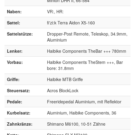
Minion DHR II, 66-584
Naben:
VR:, HR:
Sattel:
fi'zi:k Terra Aidon X5-160
Sattelstütze:
Dropper-Post Remote, Teleskop, 34.9mm,
Aluminium
Lenker:
Haibike Components TheBar +++ 780mm
Vorbau:
Haibike Components TheStem +++, Bar
bore: 31.8mm
Griffe:
Haibike MTB Griffe
Steuersatz:
Acros BlockLock
Pedale:
Freeridepedal Aluminium, mit Reflektor
Kurbelsatz:
Aluminium, Haibike Components, 36
Zahnkränze:
Shimano M6100, 10-51 Zähne
Kette:
Shimano SLX M7100