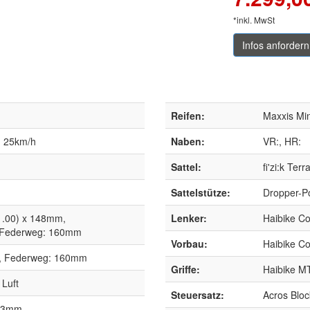
*inkl. MwSt
Infos anfordern
Reifen:
Maxxis Min
 25km/h
Naben:
VR:, HR:
Sattel:
fi'zi:k Ter
Sattelstütze:
Dropper-P
1.00) x 148mm,
Lenker:
Haibike C
 Federweg: 160mm
Vorbau:
Haibike C
t, Federweg: 160mm
Griffe:
Haibike MT
 Luft
Steuersatz:
Acros Blo
203mm