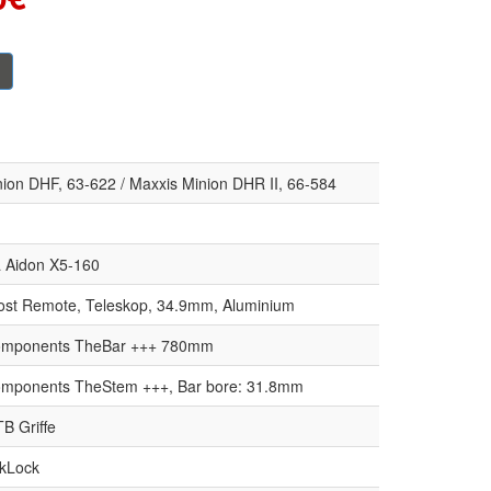
ion DHF, 63-622 / Maxxis Minion DHR II, 66-584
ra Aidon X5-160
ost Remote, Teleskop, 34.9mm, Aluminium
omponents TheBar +++ 780mm
omponents TheStem +++, Bar bore: 31.8mm
B Griffe
ckLock