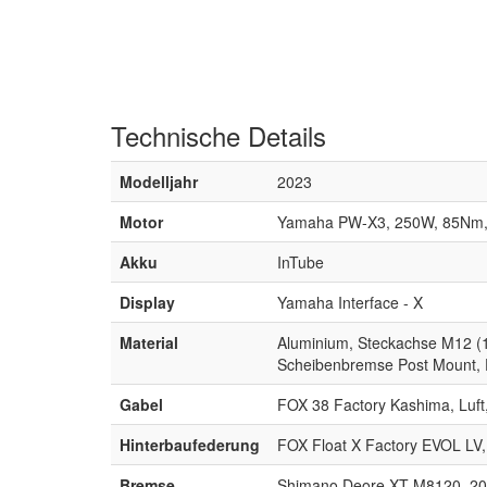
Technische
Details
Modelljahr
2023
Motor
Yamaha PW-X3, 250W, 85Nm,
Akku
InTube
Display
Yamaha Interface - X
Material
Aluminium, Steckachse M12 (
Scheibenbremse Post Mount,
Gabel
FOX 38 Factory Kashima, Luf
Hinterbaufederung
FOX Float X Factory EVOL LV,
Bremse
Shimano Deore XT M8120, 