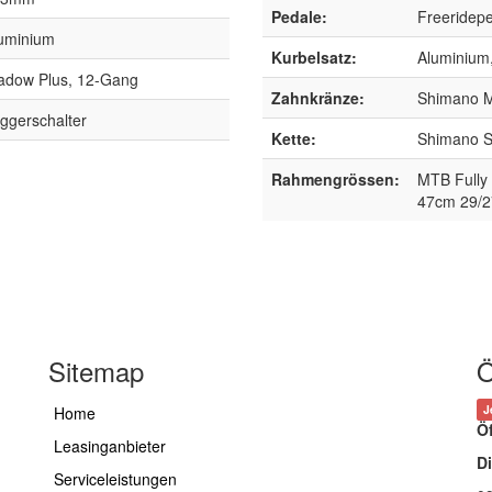
Pedale:
Freeridepe
uminium
Kurbelsatz:
Aluminium
dow Plus, 12-Gang
Zahnkränze:
Shimano M
ggerschalter
Kette:
Shimano 
Rahmengrössen:
MTB Fully 
47cm 29/2
Sitemap
Ö
J
Home
Ö
Leasinganbieter
Di
Serviceleistungen