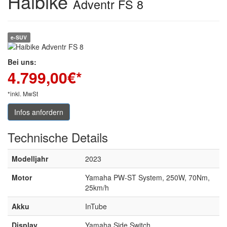
Haibike
Adventr FS 8
e-SUV
Bei uns:
4.799,00
€*
*inkl. MwSt
Infos anfordern
Technische
Details
Modelljahr
2023
Motor
Yamaha PW-ST System, 250W, 70Nm,
25km/h
Akku
InTube
Display
Yamaha Side Switch