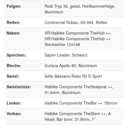
Felgen:
Rodi Tryp 30, geöst, Hohlkammerfelge,
Aluminium
Reifen:
Continental Ruban, 65-584, Reflex
Naben:
VR:Haibike Components TheHub ++,
HR:Haibike Components TheHub ++
Steckachse 12x148
Speichen:
Sapim Leader, Schwarz
Bleche:
Curana Apollo 80, Aluminium
Sattel:
Selle Bassano Reko R2 E-Sport
Sattelstütze:
Haibike Components TheSeatpost ++,
31.6mm, Aluminium
Lenker:
Haibike Components TheBar ++ 780mm
Vorbau:
Haibike Components TheStem ++, A-
Head, Bar bore: 31.8mm, 7˚