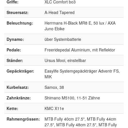
Griffe:
XLC Comfort bo3
Steuersatz:
A-Head Tapered
Beleuchtung:
Herrmans H-Black MR8 E, 50 lux / AXA
Juno Ebike
Dynamo:
über Systembatterie
Pedale:
Freeridepedal Aluminium, mit Reflektor
Ständer:
Ursus Mooi, einstellbar
Gepäckträger:
Easylife Systemgepäckträger Adventr FS,
MIK
Kurbelsatz:
Samox, 38
Zahnkränze:
Shimano M5100, 11-51 Zähne
Kette:
KMC X11e
Rahmengrössen:
MTB Fully 40cm 27.5", MTB Fully 44cm
27.5", MTB Fully 48cm 27.5", MTB Fully