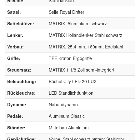
Bleche:
Stahl lackiert
Sattel:
Selle Royal Drifter
Sattelstütze:
MATRIX, Aluminium, schwarz
Lenker:
MATRIX Hollandlenker Stahl schwarz
Vorbau:
MATRIX, 25,4 mm, 180mm, Edelstahl
Griffe:
TPE Kraton Ergogriffe
Steuersatz:
MATRIX 1 1/8 Zoll semi-integriert
Beleuchtung:
Büchel City LED 20 LUX
Rückleuchte:
LED Standlichtfunktion
Dynamo:
Nabendynamo
Pedale:
Aluminium Classic
Ständer:
Mittelbau Aluminium
Gepäckträger:
Vorne: Stahl schwarz hinten: Stahlrohr