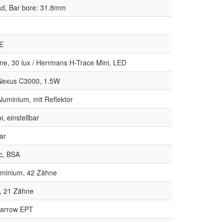
ad, Bar bore: 31.8mm
E
ne, 30 lux / Herrmans H-Trace Mini, LED
Nexus C3000, 1.5W
luminium, mit Reflektor
, einstellbar
ar
c, BSA
uminium, 42 Zähne
t, 21 Zähne
arrow EPT