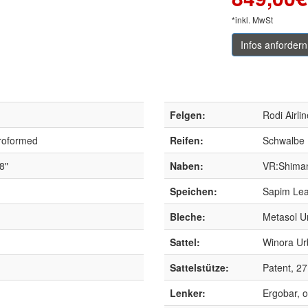
*inkl. MwSt
Infos anfordern
Felgen:
Rodi Airl
roformed
Reifen:
Schwalbe L
8"
Naben:
VR:Shima
Speichen:
Sapim Lea
Bleche:
Metasol U
Sattel:
Winora Ur
Sattelstütze:
Patent, 2
Lenker:
Ergobar, 