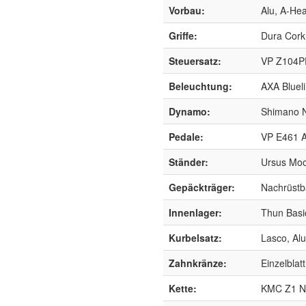
Vorbau:
Alu, A-He
Griffe:
Dura Cork
Steuersatz:
VP Z104P
Beleuchtung:
AXA Blueli
Dynamo:
Shimano 
Pedale:
VP E461 A
Ständer:
Ursus Mooi
Gepäckträger:
Nachrüstb
Innenlager:
Thun Basi
Kurbelsatz:
Lasco, Al
Zahnkränze:
Einzelblat
Kette:
KMC Z1 N