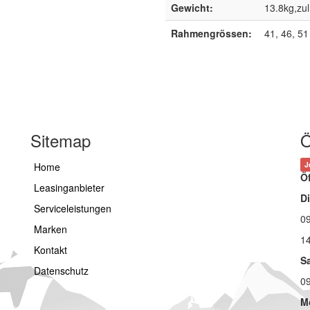
Gewicht:
13.8kg,zu
Rahmengrössen:
41, 46, 51
Sitemap
Ö
J
Home
Ö
Leasinganbieter
Di
Serviceleistungen
09
Marken
14
Kontakt
S
Datenschutz
09
M