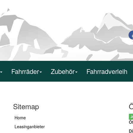
Fahrräder
Zubehör
Fahrradverleih
Sitemap
Ö
J
Home
Ö
Leasinganbieter
Di