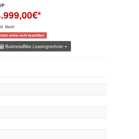
VP
4.999,00
€*
nkl. MwSt
rtikel online nicht bestellbar!
BusinessBike Leasingrechner