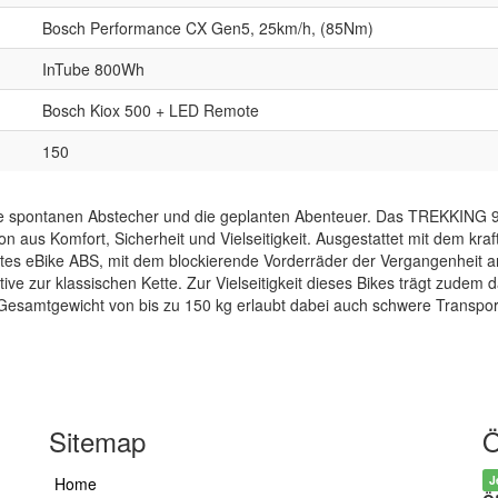
Bosch Performance CX Gen5, 25km/h, (85Nm)
InTube 800Wh
Bosch Kiox 500 + LED Remote
150
ie spontanen Abstecher und die geplanten Abenteuer. Das TREKKING 9 
n aus Komfort, Sicherheit und Vielseitigkeit. Ausgestattet mit dem k
riertes eBike ABS, mit dem blockierende Vorderräder der Vergangenhe
ive zur klassischen Kette. Zur Vielseitigkeit dieses Bikes trägt zudem
esamtgewicht von bis zu 150 kg erlaubt dabei auch schwere Transportf
Sitemap
Ö
J
Home