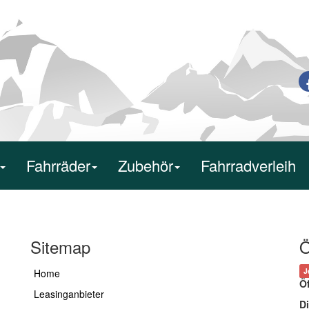
Fahrräder
Zubehör
Fahrradverleih
Sitemap
Ö
J
Home
Ö
Leasinganbieter
Di