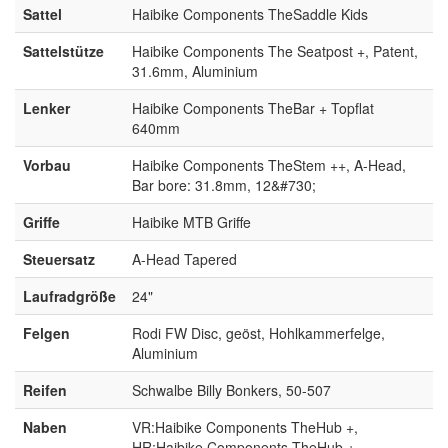
Sattel
Haibike Components TheSaddle Kids
Sattelstütze
Haibike Components The Seatpost +, Patent,
31.6mm, Aluminium
Lenker
Haibike Components TheBar + Topflat
640mm
Vorbau
Haibike Components TheStem ++, A-Head,
Bar bore: 31.8mm, 12&#730;
Griffe
Haibike MTB Griffe
Steuersatz
A-Head Tapered
Laufradgröße
24"
Felgen
Rodi FW Disc, geöst, Hohlkammerfelge,
Aluminium
Reifen
Schwalbe Billy Bonkers, 50-507
Naben
VR:Haibike Components TheHub +,
HR:Haibike Components TheHub +