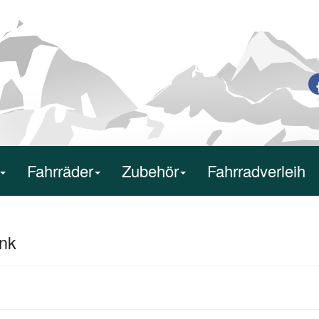
Fahrräder
Zubehör
Fahrradverleih
ink