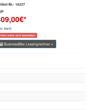
tikel-Nr.: 16237
VP
809,00
€*
nkl. MwSt
rtikel online nicht bestellbar!
BusinessBike Leasingrechner