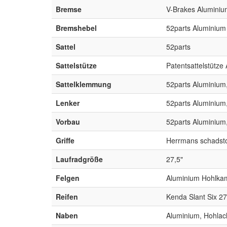
Bremse
V-Brakes Aluminiu
Bremshebel
52parts Aluminium m
Sattel
52parts
Sattelstütze
Patentsattelstütze
Sattelklemmung
52parts Aluminium
Lenker
52parts Aluminium,
Vorbau
52parts Aluminium
Griffe
Herrmans schadstof
Laufradgröße
27,5"
Felgen
Aluminium Hohlkam
Reifen
Kenda Slant Six 27
Naben
Aluminium, Hohlach