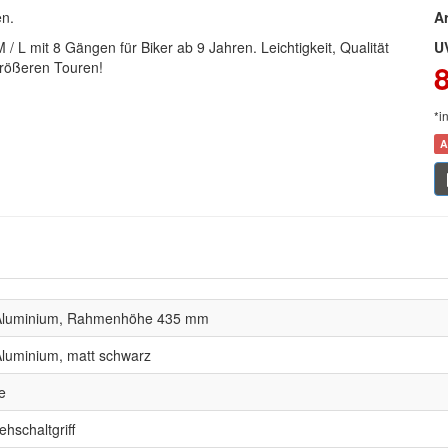
en.
Ar
/ L mit 8 Gängen für Biker ab 9 Jahren. Leichtigkeit, Qualität
U
größeren Touren!
*i
A
Aluminium, Rahmenhöhe 435 mm
luminium, matt schwarz
e
hschaltgriff