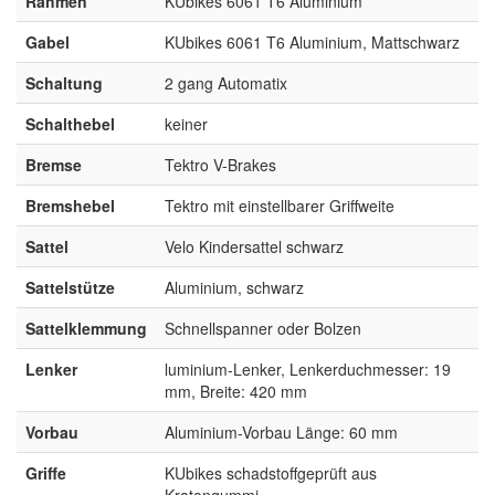
Rahmen
KUbikes 6061 T6 Aluminium
Gabel
KUbikes 6061 T6 Aluminium, Mattschwarz
Schaltung
2 gang Automatix
Schalthebel
keiner
Bremse
Tektro V-Brakes
Bremshebel
Tektro mit einstellbarer Griffweite
Sattel
Velo Kindersattel schwarz
Sattelstütze
Aluminium, schwarz
Sattelklemmung
Schnellspanner oder Bolzen
Lenker
luminium-Lenker, Lenkerduchmesser: 19
mm, Breite: 420 mm
Vorbau
Aluminium-Vorbau Länge: 60 mm
Griffe
KUbikes schadstoffgeprüft aus
Kratongummi