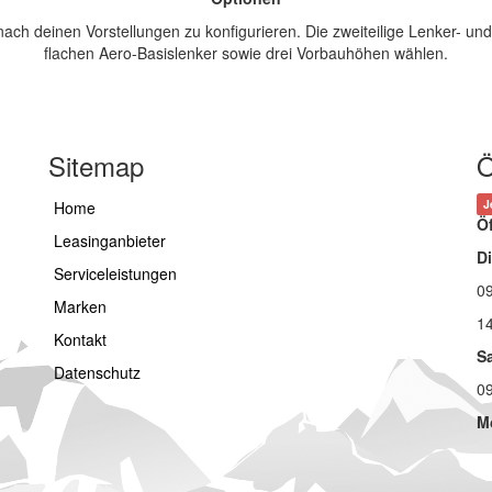
nach deinen Vorstellungen zu konfigurieren. Die zweiteilige Lenker- und
flachen Aero-Basislenker sowie drei Vorbauhöhen wählen.
Sitemap
Ö
J
Home
Ö
Leasinganbieter
Di
Serviceleistungen
09
Marken
14
Kontakt
S
Datenschutz
09
M