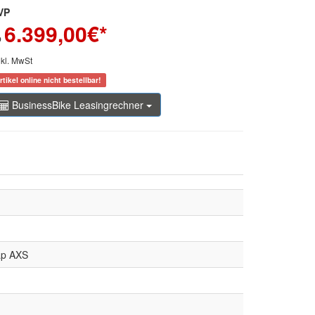
VP
6.399,00
€*
b
nkl. MwSt
rtikel online nicht bestellbar!
BusinessBike Leasingrechner
ap AXS