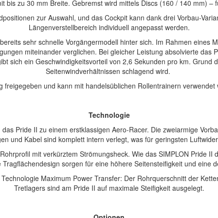
 bis zu 30 mm Breite. Gebremst wird mittels Discs (160 / 140 mm) – fü
ndpositionen zur Auswahl, und das Cockpit kann dank drei Vorbau-Varia
Längenverstellbereich individuell angepasst werden.
s bereits sehr schnelle Vorgängermodell hinter sich. Im Rahmen eines 
gungen miteinander verglichen. Bei gleicher Leistung absolvierte das P
gibt sich ein Geschwindigkeitsvorteil von 2,6 Sekunden pro km. Grund da
Seitenwindverhältnissen schlagend wird.
ning freigegeben und kann mit handelsüblichen Rollentrainern verwende
Technologie
as Pride II zu einem erstklassigen Aero-Racer. Die zweiarmige Vorbau
en und Kabel sind komplett intern verlegt, was für geringsten Luftwid
Rohrprofil mit verkürztem Strömungsheck. Wie das SIMPLON Pride II d
Tragflächendesign sorgen für eine höhere Seitensteifigkeit und eine d
ie Technologie Maximum Power Transfer: Der Rohrquerschnitt der Kette
Tretlagers sind am Pride II auf maximale Steifigkeit ausgelegt.
Optionen