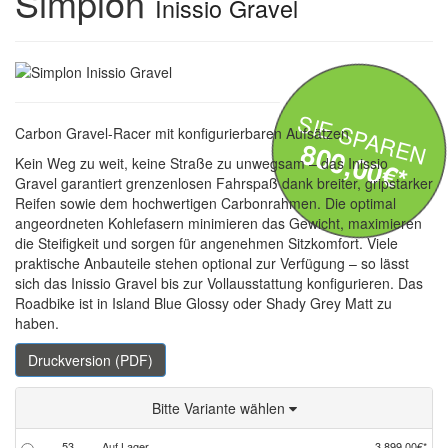
Simplon
Inissio Gravel
SIE SPAREN
Carbon Gravel-Racer mit konfigurierbaren Aufsätzen
800,00€*
Kein Weg zu weit, keine Straße zu unwegsam – das Inissio
Gravel garantiert grenzenlosen Fahrspaß dank breiter, gripstarker
Reifen sowie dem hochwertigen Carbonrahmen. Die optimal
angeordneten Kohlefasern minimieren das Gewicht, maximieren
die Steifigkeit und sorgen für angenehmen Sitzkomfort. Viele
praktische Anbauteile stehen optional zur Verfügung – so lässt
sich das Inissio Gravel bis zur Vollausstattung konfigurieren. Das
Roadbike ist in Island Blue Glossy oder Shady Grey Matt zu
haben.
Druckversion (PDF)
Bitte Variante wählen
53
Auf Lager.
3.899,00€*