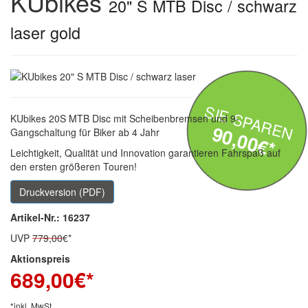
KUbikes
20" S MTB Disc / schwarz
laser gold
SIE SPAREN
KUbikes 20S MTB Disc mit Scheibenbremsen und 9-
90,00€*
Gangschaltung für Biker ab 4 Jahr
Leichtigkeit, Qualität und Innovation garantieren Fahrspaß auf
den ersten größeren Touren!
Druckversion (PDF)
Artikel-Nr.: 16237
UVP
779,00
€*
Aktionspreis
689,00
€*
*inkl. MwSt