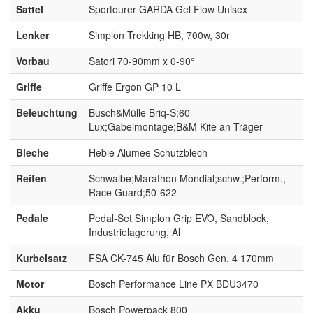
Sattel
Sportourer GARDA Gel Flow Unisex
Lenker
Simplon Trekking HB, 700w, 30r
Vorbau
Satori 70-90mm x 0-90°
Griffe
Griffe Ergon GP 10 L
Beleuchtung
Busch&Mülle Briq-S;60
Lux;Gabelmontage;B&M Kite an Träger
Bleche
Hebie Alumee Schutzblech
Reifen
Schwalbe;Marathon Mondial;schw.;Perform.,
Race Guard;50-622
Pedale
Pedal-Set Simplon Grip EVO, Sandblock,
Industrielagerung, Al
Kurbelsatz
FSA CK-745 Alu für Bosch Gen. 4 170mm
Motor
Bosch Performance Line PX BDU3470
Akku
Bosch Powerpack 800