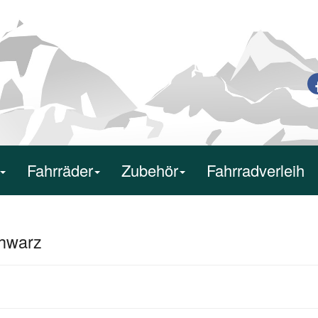
Fahrräder
Zubehör
Fahrradverleih
hwarz