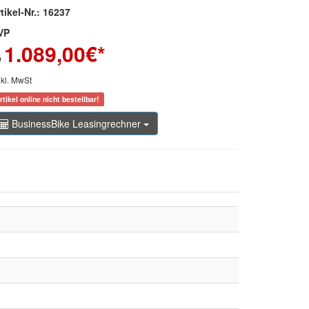
tikel-Nr.: 16237
VP
1.089,00
€*
b
nkl. MwSt
rtikel online nicht bestellbar!
BusinessBike Leasingrechner