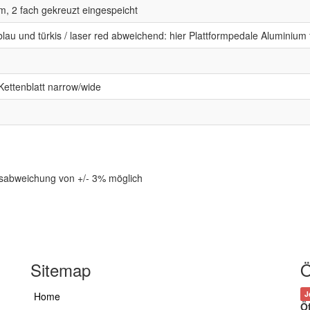
m, 2 fach gekreuzt eingespeicht
lau und türkis / laser red abweichend: hier Plattformpedale Aluminium f
ettenblatt narrow/wide
tsabweichung von +/- 3% möglich
Sitemap
Ö
J
Home
Ö