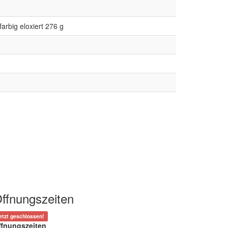
arbig eloxiert 276 g
ffnungszeiten
etzt geschlossen!
ffnungszeiten