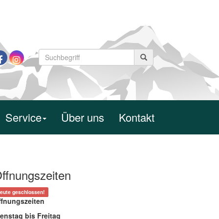
Service
Über uns
Kontakt
ffnungszeiten
eute geschlossen!
ffnungszeiten
enstag bis Freitag