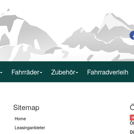
Fahrräder
Zubehör
Fahrradverleih
Sitemap
Ö
H
Home
Ö
Leasinganbieter
Di