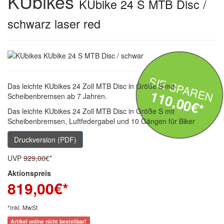
KUbikes
KUbike 24 S MTB Disc /
schwarz laser red
SIE SPAREN
Das leichte KUbikes 24 Zoll MTB Disc in Größe S mit
110,00€*
Scheibenbremsen ab 7 Jahren.
Das leichte KUbikes 24 Zoll MTB Disc in Größe S mit
Scheibenbremsen, Luftfedergabel und 10 Gängen für Biker
Druckversion (PDF)
UVP
929,00
€*
Aktionspreis
819,00
€*
*inkl. MwSt
Artikel online nicht bestellbar!