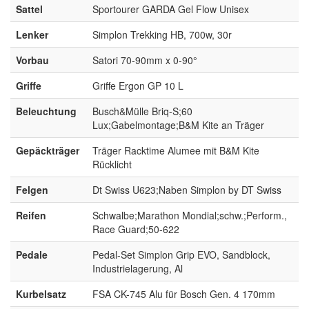
Sattel
Sportourer GARDA Gel Flow Unisex
Lenker
Simplon Trekking HB, 700w, 30r
Vorbau
Satori 70-90mm x 0-90°
Griffe
Griffe Ergon GP 10 L
Beleuchtung
Busch&Mülle Briq-S;60
Lux;Gabelmontage;B&M Kite an Träger
Gepäckträger
Träger Racktime Alumee mit B&M Kite
Rücklicht
Felgen
Dt Swiss U623;Naben Simplon by DT Swiss
Reifen
Schwalbe;Marathon Mondial;schw.;Perform.,
Race Guard;50-622
Pedale
Pedal-Set Simplon Grip EVO, Sandblock,
Industrielagerung, Al
Kurbelsatz
FSA CK-745 Alu für Bosch Gen. 4 170mm