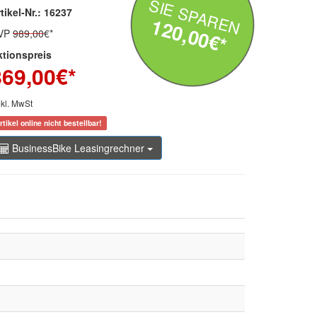
SIE SPAREN
tikel-Nr.: 16237
120,00€*
VP
989,00
€*
ktionspreis
869,00
€*
nkl. MwSt
rtikel online nicht bestellbar!
BusinessBike Leasingrechner