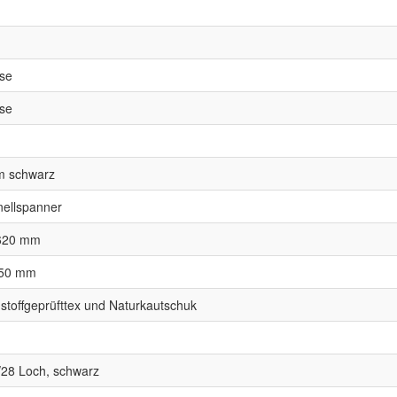
se
se
um schwarz
nellspanner
 620 mm
 50 mm
stoffgeprüfttex und Naturkautschuk
28 Loch, schwarz