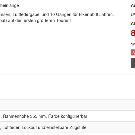
nbeinlänge
Ar
msen, Luftfedergabel und 10 Gängen für Biker ab 8 Jahren.
U
rspaß auf den ersten größeren Touren!
A
*i
A
, Rahmenhöhe 355 mm, Farbe konfigurierbar
Luftfeder, Lockout und einstellbare Zugstufe