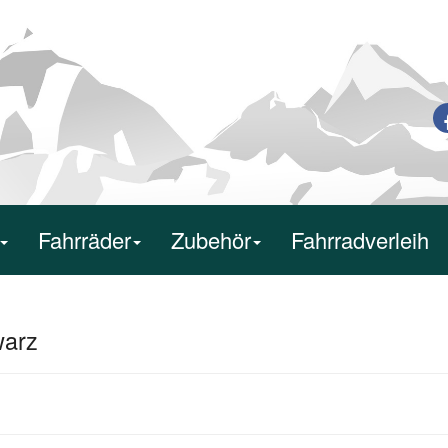
Fahrräder
Zubehör
Fahrradverleih
warz