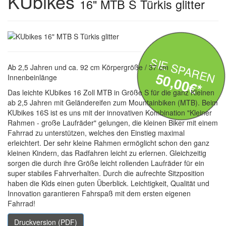
KUbikes
16" MTB S Türkis glitter
SIE SPAREN
Ab 2,5 Jahren und ca. 92 cm Körpergröße / 37 cm
50,00€*
Innenbeinlänge
Das leichte KUbikes 16 Zoll MTB in Größe S für die ganz Kleinen
ab 2,5 Jahren mit Geländereifen zum Mountainbiken (MTB). Beim
KUbikes 16S ist es uns mit der innovativen Kombination "Kleiner
Rahmen - große Laufräder" gelungen, die kleinen Biker mit einem
Fahrrad zu unterstützen, welches den Einstieg maximal
erleichtert. Der sehr kleine Rahmen ermöglicht schon den ganz
kleinen Kindern, das Radfahren leicht zu erlernen. Gleichzeitig
sorgen die durch ihre Größe leicht rollenden Laufräder für ein
super stabiles Fahrverhalten. Durch die aufrechte Sitzposition
haben die Kids einen guten Überblick. Leichtigkeit, Qualität und
Innovation garantieren Fahrspaß mit dem ersten eigenen
Fahrrad!
Druckversion (PDF)