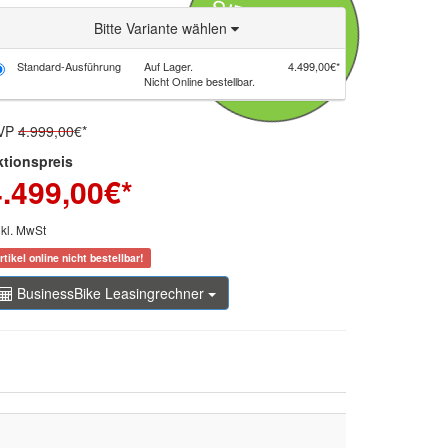
SIE SPAREN
500,00€*
Bitte Variante wählen
Standard-Ausführung
Auf Lager.
4.499,00€*
Nicht Online bestellbar.
VP
4.999,00
€*
ktionspreis
4.499,00
€*
nkl. MwSt
rtikel online nicht bestellbar!
BusinessBike Leasingrechner