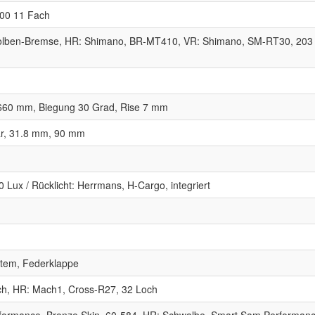
00 11 Fach
olben-Bremse, HR: Shimano, BR-MT410, VR: Shimano, SM-RT30, 203
e 660 mm, Biegung 30 Grad, Rise 7 mm
bar, 31.8 mm, 90 mm
0 Lux / Rücklicht: Herrmans, H-Cargo, integriert
stem, Federklappe
ch, HR: Mach1, Cross-R27, 32 Loch
ormance, Bronze Skin, 60-584, HR: Schwalbe, Smart Sam Performanc