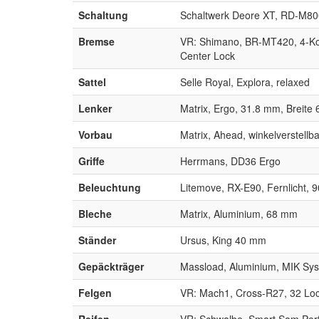
Schaltung
Schaltwerk Deore XT, RD-M80
Bremse
VR: Shimano, BR-MT420, 4-K
Center Lock
Sattel
Selle Royal, Explora, relaxed
Lenker
Matrix, Ergo, 31.8 mm, Breit
Vorbau
Matrix, Ahead, winkelverstell
Griffe
Herrmans, DD36 Ergo
Beleuchtung
Litemove, RX-E90, Fernlicht, 9
Bleche
Matrix, Aluminium, 68 mm
Ständer
Ursus, King 40 mm
Gepäckträger
Massload, Aluminium, MIK Sy
Felgen
VR: Mach1, Cross-R27, 32 Lo
Reifen
VR: Schwalbe, Smart Sam Perf