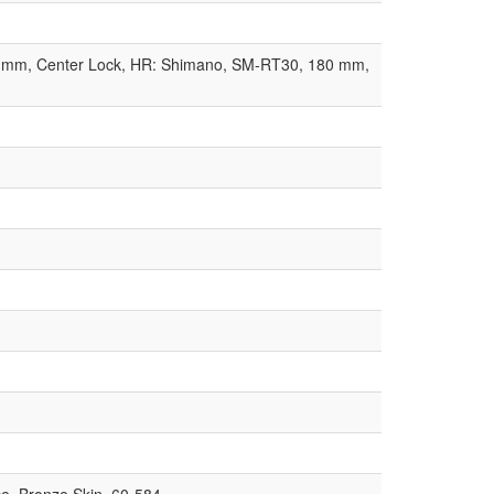
 mm, Center Lock, HR: Shimano, SM-RT30, 180 mm,
e, Bronze Skin, 60-584