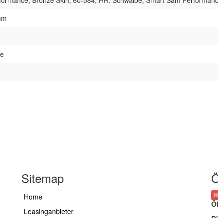
 mm
te
Sitemap
Ö
H
Home
Ö
Leasinganbieter