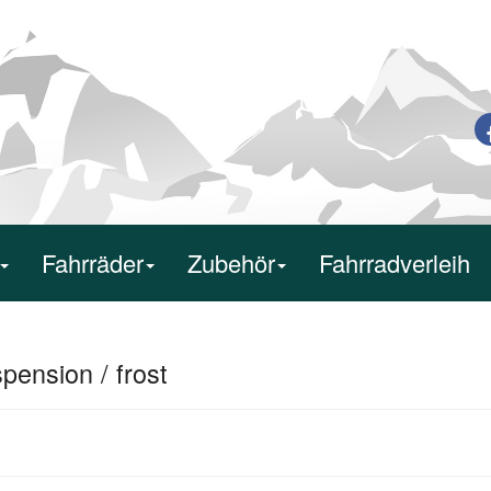
Fahrräder
Zubehör
Fahrradverleih
ension / frost