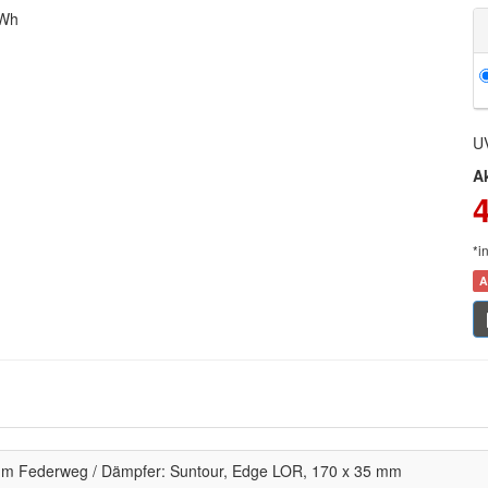
0Wh
U
A
*i
A
mm Federweg / Dämpfer: Suntour, Edge LOR, 170 x 35 mm