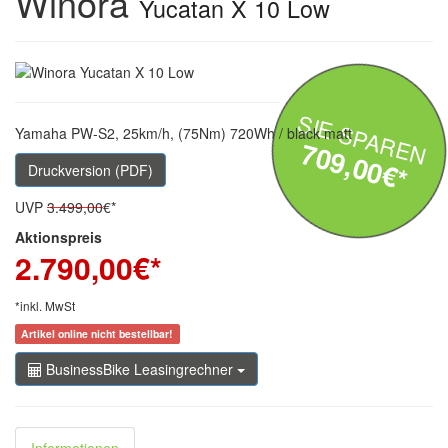
Winora
Yucatan X 10 Low
SIE SPAREN
Yamaha PW-S2, 25km/h, (75Nm) 720Wh / black matt
709,00€*
Druckversion (PDF)
UVP
3.499,00
€*
Aktionspreis
2.790,00
€*
*inkl. MwSt
Artikel online nicht bestellbar!
BusinessBike Leasingrechner
Informationen