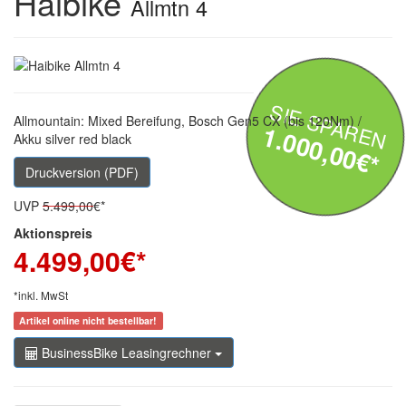
Haibike
Allmtn 4
SIE SPAREN
Allmountain: Mixed Bereifung, Bosch Gen5 CX (bis 120Nm) /
1.000,00€*
Akku silver red black
Druckversion (PDF)
UVP
5.499,00
€*
Aktionspreis
4.499,00
€*
*inkl. MwSt
Artikel online nicht bestellbar!
BusinessBike Leasingrechner