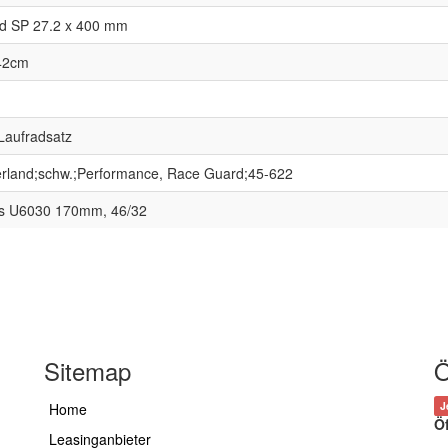
ad SP 27.2 x 400 mm
 42cm
Laufradsatz
rland;schw.;Performance, Race Guard;45-622
s U6030 170mm, 46/32
Sitemap
Ö
J
Home
Ö
Leasinganbieter