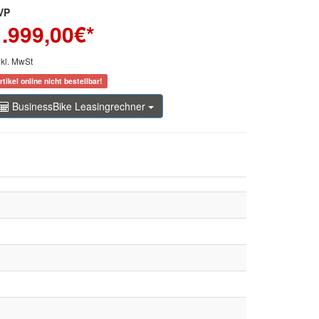
VP
1.999,00
€*
nkl. MwSt
rtikel online nicht bestellbar!
BusinessBike Leasingrechner