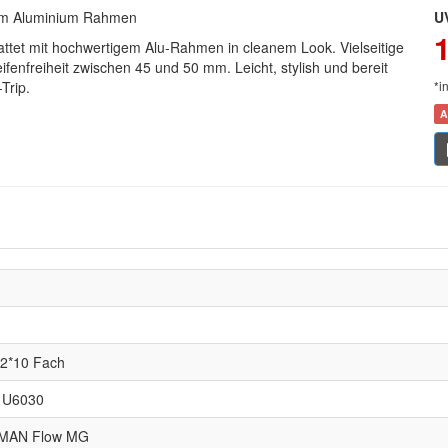
inem Aluminium Rahmen
U
attet mit hochwertigem Alu-Rahmen in cleanem Look. Vielseitige
enfreiheit zwischen 45 und 50 mm. Leicht, stylish und bereit
Trip.
*i
A
2*10 Fach
 U6030
st MAN Flow MG