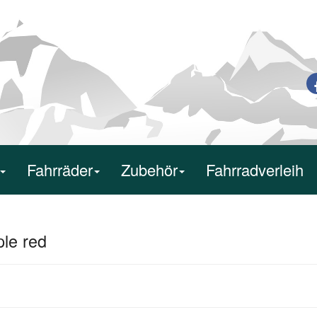
Fahrräder
Zubehör
Fahrradverleih
ple red