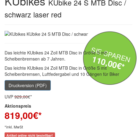
KUbikes
KUbike 24 S MTB Disc /
schwarz laser red
SIE SPAREN
Das leichte KUbikes 24 Zoll MTB Disc in Größe S mit
110,00€*
Scheibenbremsen ab 7 Jahren.
Das leichte KUbikes 24 Zoll MTB Disc in Größe S mit
Scheibenbremsen, Luftfedergabel und 10 Gängen für Biker
Druckversion (PDF)
UVP
929,00
€*
Aktionspreis
819,00
€*
*inkl. MwSt
Artikel online nicht bestellbar!