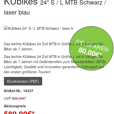
KUbikes
24" S / L MTB Schwarz /
laser blau
SIE SPAREN
Das leichte KUbikes 24 Zoll MTB in Größe L mit 8 Gängen für
80,00€*
Biker ab 7 Jahren.
Das leichte KUbikes 24 Zoll MTB in Größe L mit 8 Gängen für
Biker ab 7 Jahren mit Geländereifen zum Mountainbiken (MTB).
Leichtigkeit, Qualität und Innovation garantieren Fahrspaß auf
den ersten größeren Touren!
Druckversion (PDF)
Artikel-Nr.: 16237
UVP
669,00
€*
Aktionspreis
589,00
€*