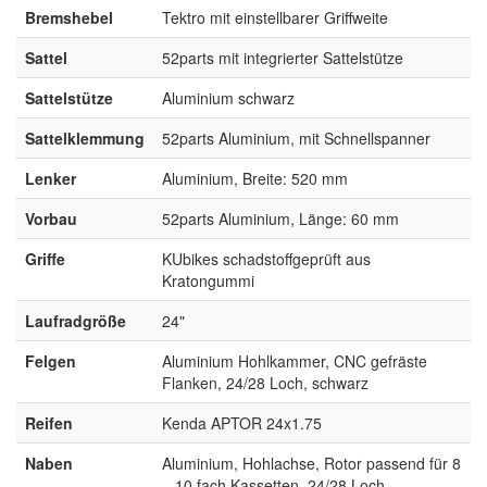
Bremshebel
Tektro mit einstellbarer Griffweite
Sattel
52parts mit integrierter Sattelstütze
Sattelstütze
Aluminium schwarz
Sattelklemmung
52parts Aluminium, mit Schnellspanner
Lenker
Aluminium, Breite: 520 mm
Vorbau
52parts Aluminium, Länge: 60 mm
Griffe
KUbikes schadstoffgeprüft aus
Kratongummi
Laufradgröße
24"
Felgen
Aluminium Hohlkammer, CNC gefräste
Flanken, 24/28 Loch, schwarz
Reifen
Kenda APTOR 24x1.75
Naben
Aluminium, Hohlachse, Rotor passend für 8
– 10 fach Kassetten, 24/28 Loch