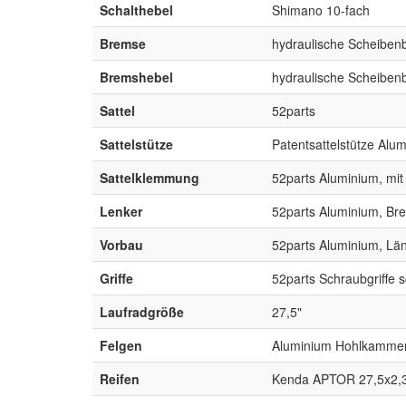
Schalthebel
Shimano 10-fach
Bremse
hydraulische Scheibe
Bremshebel
hydraulische Scheibe
Sattel
52parts
Sattelstütze
Patentsattelstütze Alu
Sattelklemmung
52parts Aluminium, mit
Lenker
52parts Aluminium, Br
Vorbau
52parts Aluminium, Lä
Griffe
52parts Schraubgriffe s
Laufradgröße
27,5"
Felgen
Aluminium Hohlkammer,
Reifen
Kenda APTOR 27,5x2,