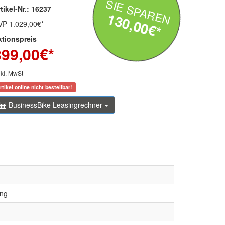
SIE SPAREN
tikel-Nr.: 16237
130,00€*
VP
1.029,00
€*
ktionspreis
899,00
€*
nkl. MwSt
rtikel online nicht bestellbar!
BusinessBike Leasingrechner
ung