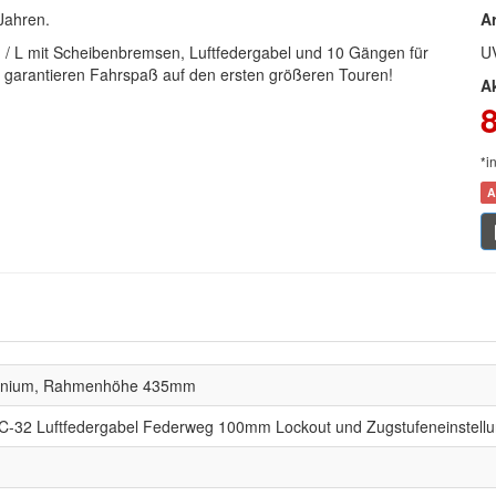
 Jahren.
Ar
M / L mit Scheibenbremsen, Luftfedergabel und 10 Gängen für
U
ion garantieren Fahrspaß auf den ersten größeren Touren!
A
*i
A
minium, Rahmenhöhe 435mm
C-32 Luftfedergabel Federweg 100mm Lockout und Zugstufeneinstell