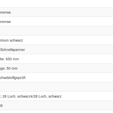
nbremse
nbremse
minium schwarz
 Schnellspanner
eite: 650 mm
nge: 50 mm
chadstoffgeprüft
 28 Loch, schwarz4/28 Loch, schwarz
35