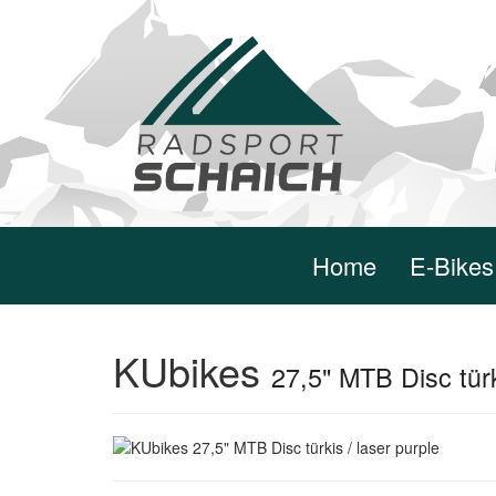
Home
E-Bikes
KUbikes
27,5" MTB Disc türk